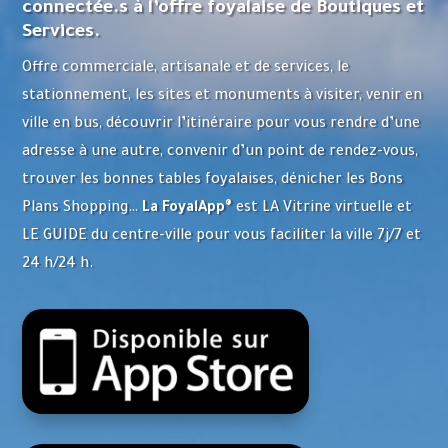
connectée.s à l’offre foyalaise de Boutiques et
Services.
Offre commerciale, artisanale et de services, le
stationnement, les sites et monuments à visiter, venir en
ville en bus, découvrir l’itinéraire pour vous rendre d’une
adresse à une autre, convenir d’un point de rendez-vous,
trouver les bonnes tables foyalaises, dénicher les Bons
Plans Shopping…
La FoyalApp®
est LA Vitrine virtuelle et
LE GUIDE du centre-ville pour vous faciliter la ville 7j/7 et
24 h/24 h.