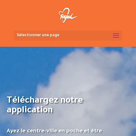
Sélectionner une page
Téléchargez notre
application
Ayez le centre-ville en poche et être